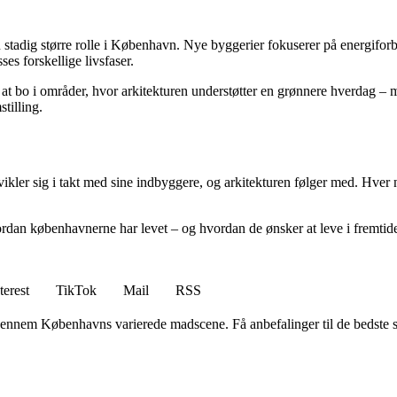
n stadig større rolle i København. Nye byggerier fokuserer på energifor
ses forskellige livsfaser.
 bo i områder, hvor arkitekturen understøtter en grønnere hverdag – me
tilling.
ikler sig i takt med sine indbyggere, og arkitekturen følger med. Hver 
rdan københavnerne har levet – og hvordan de ønsker at leve i fremtid
terest
TikTok
Mail
RSS
gennem Københavns varierede madscene. Få anbefalinger til de bedste ste