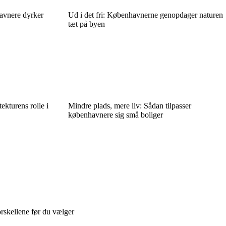
havnere dyrker
Ud i det fri: Københavnerne genopdager naturen
tæt på byen
tekturens rolle i
Mindre plads, mere liv: Sådan tilpasser
københavnere sig små boliger
orskellene før du vælger