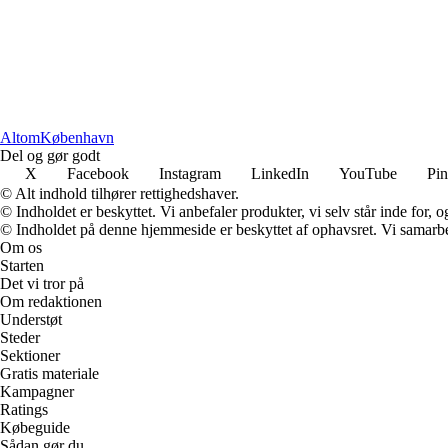
Altom
København
Del og gør godt
X
Facebook
Instagram
LinkedIn
YouTube
Pin
© Alt indhold tilhører rettighedshaver.
© Indholdet er beskyttet. Vi anbefaler produkter, vi selv står inde for
© Indholdet på denne hjemmeside er beskyttet af ophavsret. Vi samarbe
Om os
Starten
Det vi tror på
Om redaktionen
Understøt
Steder
Sektioner
Gratis materiale
Kampagner
Ratings
Købeguide
Sådan gør du