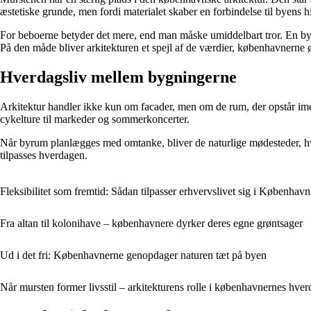
æstetiske grunde, men fordi materialet skaber en forbindelse til byens hi
For beboerne betyder det mere, end man måske umiddelbart tror. En byg
På den måde bliver arkitekturen et spejl af de værdier, københavnerne øn
Hverdagsliv mellem bygningerne
Arkitektur handler ikke kun om facader, men om de rum, der opstår im
cykelture til markeder og sommerkoncerter.
Når byrum planlægges med omtanke, bliver de naturlige mødesteder, hvo
tilpasses hverdagen.
Fleksibilitet som fremtid: Sådan tilpasser erhvervslivet sig i København
Fra altan til kolonihave – københavnere dyrker deres egne grøntsager
Ud i det fri: Københavnerne genopdager naturen tæt på byen
Når mursten former livsstil – arkitekturens rolle i københavnernes hve