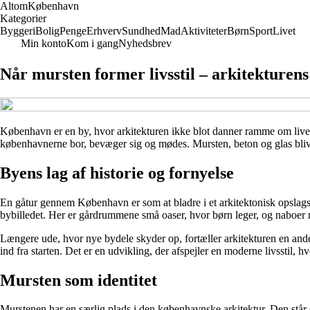
Altom
København
Kategorier
Byggeri
Bolig
Penge
Erhverv
Sundhed
Mad
Aktiviteter
Børn
Sport
Livet
Min konto
Kom i gang
Nyhedsbrev
Når mursten former livsstil – arkitekturen
København er en by, hvor arkitekturen ikke blot danner ramme om livet
københavnerne bor, bevæger sig og mødes. Mursten, beton og glas bliver
Byens lag af historie og fornyelse
En gåtur gennem København er som at bladre i et arkitektonisk opslags
bybilledet. Her er gårdrummene små oaser, hvor børn leger, og naboer 
Længere ude, hvor nye bydele skyder op, fortæller arkitekturen en ande
ind fra starten. Det er en udvikling, der afspejler en moderne livsstil,
Mursten som identitet
Murstenen har en særlig plads i den københavnske arkitektur. Den står