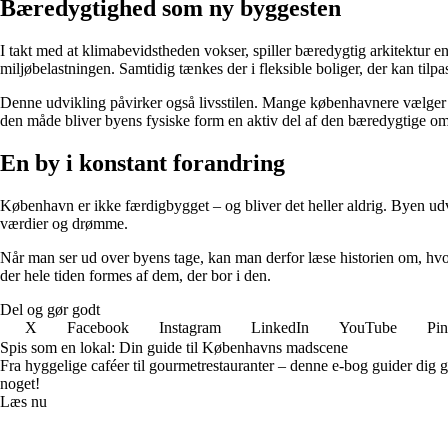
Bæredygtighed som ny byggesten
I takt med at klimabevidstheden vokser, spiller bæredygtig arkitektur e
miljøbelastningen. Samtidig tænkes der i fleksible boliger, der kan tilpas
Denne udvikling påvirker også livsstilen. Mange københavnere vælger at
den måde bliver byens fysiske form en aktiv del af den bæredygtige oms
En by i konstant forandring
København er ikke færdigbygget – og bliver det heller aldrig. Byen udv
værdier og drømme.
Når man ser ud over byens tage, kan man derfor læse historien om, hvo
der hele tiden formes af dem, der bor i den.
Del og gør godt
X
Facebook
Instagram
LinkedIn
YouTube
Pin
Spis som en lokal: Din guide til Københavns madscene
Fra hyggelige caféer til gourmetrestauranter – denne e-bog guider dig 
noget!
Læs nu