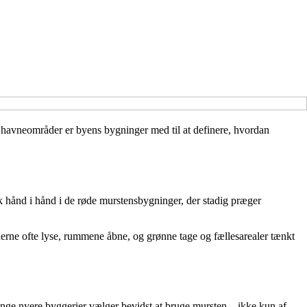
e havneområder er byens bygninger med til at definere, hvordan
k hånd i hånd i de røde murstensbygninger, der stadig præger
derne ofte lyse, rummene åbne, og grønne tage og fællesarealer tænkt
nge nyere byggerier vælger bevidst at bruge mursten – ikke kun af