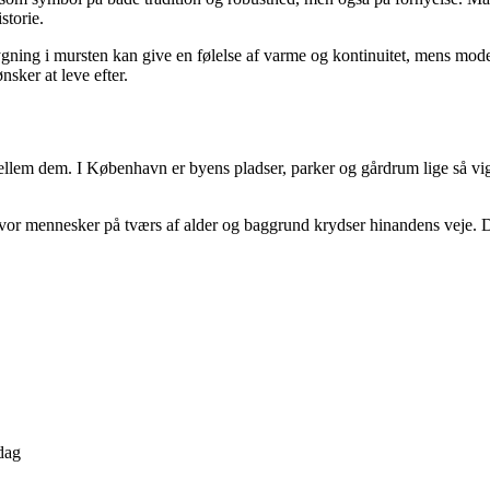
storie.
ning i mursten kan give en følelse af varme og kontinuitet, mens moder
sker at leve efter.
ellem dem. I København er byens pladser, parker og gårdrum lige så v
r mennesker på tværs af alder og baggrund krydser hinandens veje. Det 
rdag