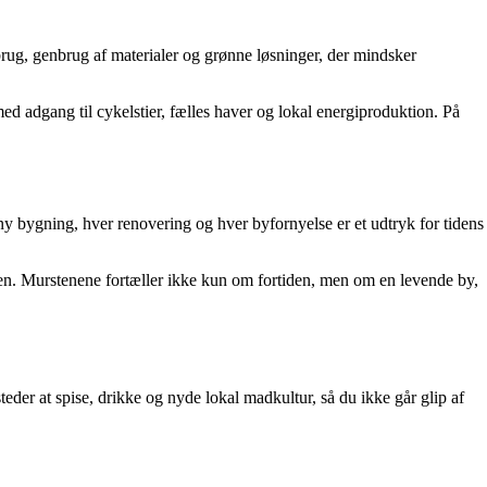
brug, genbrug af materialer og grønne løsninger, der mindsker
d adgang til cykelstier, fælles haver og lokal energiproduktion. På
ny bygning, hver renovering og hver byfornyelse er et udtryk for tidens
en. Murstenene fortæller ikke kun om fortiden, men om en levende by,
der at spise, drikke og nyde lokal madkultur, så du ikke går glip af