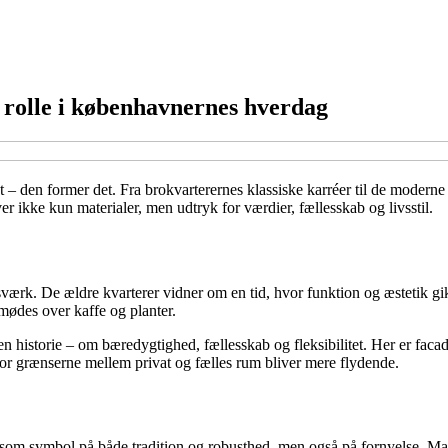
s rolle i københavnernes hverdag
 – den former det. Fra brokvarterernes klassiske karréer til de modern
 ikke kun materialer, men udtryk for værdier, fællesskab og livsstil.
værk. De ældre kvarterer vidner om en tid, hvor funktion og æstetik gi
mødes over kaffe og planter.
n historie – om bæredygtighed, fællesskab og fleksibilitet. Her er faca
 hvor grænserne mellem privat og fælles rum bliver mere flydende.
 som symbol på både tradition og robusthed, men også på fornyelse. Ma