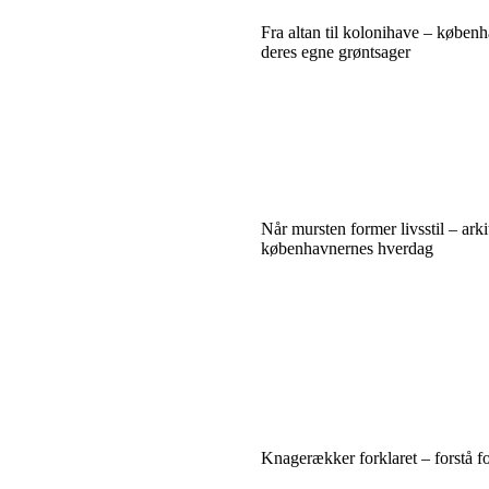
Fra altan til kolonihave – køben
deres egne grøntsager
Når mursten former livsstil – arki
københavnernes hverdag
Knagerækker forklaret – forstå f