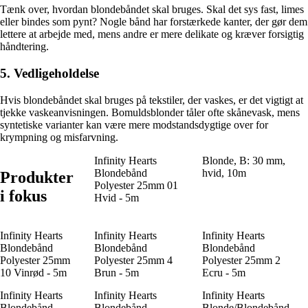
Tænk over, hvordan blondebåndet skal bruges. Skal det sys fast, limes
eller bindes som pynt? Nogle bånd har forstærkede kanter, der gør dem
lettere at arbejde med, mens andre er mere delikate og kræver forsigtig
håndtering.
5. Vedligeholdelse
Hvis blondebåndet skal bruges på tekstiler, der vaskes, er det vigtigt at
tjekke vaskeanvisningen. Bomuldsblonder tåler ofte skånevask, mens
syntetiske varianter kan være mere modstandsdygtige over for
krympning og misfarvning.
Infinity Hearts
Blonde, B: 30 mm,
Blondebånd
hvid, 10m
Produkter
Polyester 25mm 01
i fokus
Hvid - 5m
Infinity Hearts
Infinity Hearts
Infinity Hearts
Blondebånd
Blondebånd
Blondebånd
Polyester 25mm
Polyester 25mm 4
Polyester 25mm 2
10 Vinrød - 5m
Brun - 5m
Ecru - 5m
Infinity Hearts
Infinity Hearts
Infinity Hearts
Blondebånd
Blondebånd
Blonde/Blondebånd