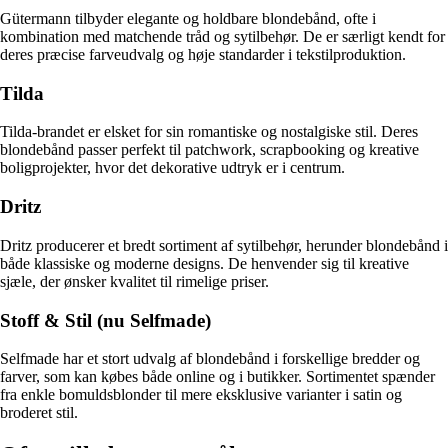
Gütermann tilbyder elegante og holdbare blondebånd, ofte i
kombination med matchende tråd og sytilbehør. De er særligt kendt for
deres præcise farveudvalg og høje standarder i tekstilproduktion.
Tilda
Tilda-brandet er elsket for sin romantiske og nostalgiske stil. Deres
blondebånd passer perfekt til patchwork, scrapbooking og kreative
boligprojekter, hvor det dekorative udtryk er i centrum.
Dritz
Dritz producerer et bredt sortiment af sytilbehør, herunder blondebånd i
både klassiske og moderne designs. De henvender sig til kreative
sjæle, der ønsker kvalitet til rimelige priser.
Stoff & Stil (nu Selfmade)
Selfmade har et stort udvalg af blondebånd i forskellige bredder og
farver, som kan købes både online og i butikker. Sortimentet spænder
fra enkle bomuldsblonder til mere eksklusive varianter i satin og
broderet stil.