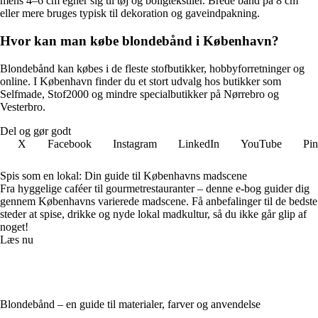
mens 4–6 cm egner sig til tøj og boligtekstiler. Brede bånd på 8 cm
eller mere bruges typisk til dekoration og gaveindpakning.
Hvor kan man købe blondebånd i København?
Blondebånd kan købes i de fleste stofbutikker, hobbyforretninger og
online. I København finder du et stort udvalg hos butikker som
Selfmade, Stof2000 og mindre specialbutikker på Nørrebro og
Vesterbro.
Del og gør godt
X
Facebook
Instagram
LinkedIn
YouTube
Pin
Spis som en lokal: Din guide til Københavns madscene
Fra hyggelige caféer til gourmetrestauranter – denne e-bog guider dig
gennem Københavns varierede madscene. Få anbefalinger til de bedste
steder at spise, drikke og nyde lokal madkultur, så du ikke går glip af
noget!
Læs nu
Blondebånd – en guide til materialer, farver og anvendelse