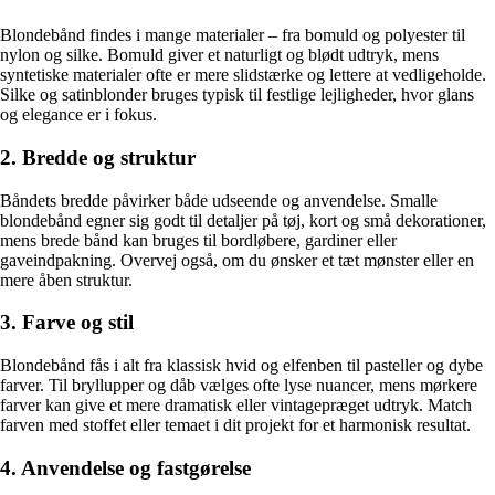
Blondebånd findes i mange materialer – fra bomuld og polyester til
nylon og silke. Bomuld giver et naturligt og blødt udtryk, mens
syntetiske materialer ofte er mere slidstærke og lettere at vedligeholde.
Silke og satinblonder bruges typisk til festlige lejligheder, hvor glans
og elegance er i fokus.
2. Bredde og struktur
Båndets bredde påvirker både udseende og anvendelse. Smalle
blondebånd egner sig godt til detaljer på tøj, kort og små dekorationer,
mens brede bånd kan bruges til bordløbere, gardiner eller
gaveindpakning. Overvej også, om du ønsker et tæt mønster eller en
mere åben struktur.
3. Farve og stil
Blondebånd fås i alt fra klassisk hvid og elfenben til pasteller og dybe
farver. Til bryllupper og dåb vælges ofte lyse nuancer, mens mørkere
farver kan give et mere dramatisk eller vintagepræget udtryk. Match
farven med stoffet eller temaet i dit projekt for et harmonisk resultat.
4. Anvendelse og fastgørelse