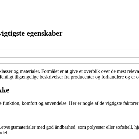
vigtigste egenskaber
klasser og materialer. Formålet er at give et overblik over de mest releva
ntligt tilgængelige beskrivelser fra producenter og forhandlere og er op
kke
e funktion, komfort og anvendelse. Her er nogle af de vigtigste faktorer
Letvægtsmaterialer med god åndbarhed, som polyester eller softshell, hj
rdel.