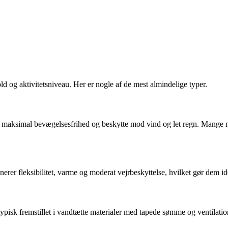
ld og aktivitetsniveau. Her er nogle af de mest almindelige typer.
give maksimal bevægelsesfrihed og beskytte mod vind og let regn. Mange
inerer fleksibilitet, varme og moderat vejrbeskyttelse, hvilket gør dem i
er typisk fremstillet i vandtætte materialer med tapede sømme og ventila