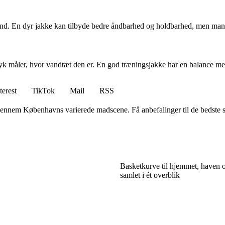
rand. En dyr jakke kan tilbyde bedre åndbarhed og holdbarhed, men mang
yk måler, hvor vandtæt den er. En god træningsjakke har en balance mel
terest
TikTok
Mail
RSS
gennem Københavns varierede madscene. Få anbefalinger til de bedste ste
Basketkurve til hjemmet, haven 
samlet i ét overblik