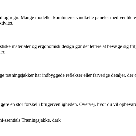
d og regn. Mange modeller kombinerer vindtætte paneler med ventilerend
tivitet.
ske materialer og ergonomisk design gør det lettere at bevæge sig frit,
er.
e træningsjakker har indbyggede reflekser eller farverige detaljer, der øg
øre en stor forskel i brugervenligheden. Overvej, hvor du vil opbevare 
-ssentials Træningsjakke, dark