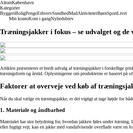
Altom
København
Kategorier
Byggeri
Bolig
Penge
Erhverv
Sundhed
Mad
Aktiviteter
Børn
Sport
Livet
Min konto
Kom i gang
Nyhedsbrev
Træningsjakker i fokus – se udvalget og de 
Artiklen præsenterer et bredt udvalg af træningsjakker i forskellige pris
træningsform og årstid. Oplysningerne om produkterne er baseret på offe
Faktorer at overveje ved køb af træningsja
Når du skal vælge en træningsjakke, er det vigtigt at tage højde for båd
1. Materiale og åndbarhed
Materialet har stor betydning for, hvordan jakken føles under træning. 
eller fugtigt vejr, kan en jakke med vandafvisende overflade være en fo