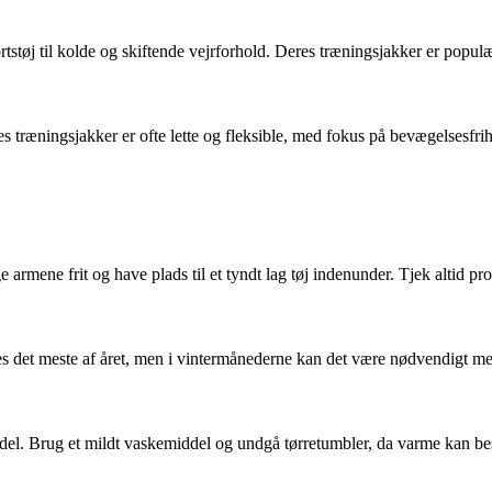
ortstøj til kolde og skiftende vejrforhold. Deres træningsjakker er populæ
ræningsjakker er ofte lette og fleksible, med fokus på bevægelsesfrih
armene frit og have plads til et tyndt lag tøj indenunder. Tjek altid p
s det meste af året, men i vintermånederne kan det være nødvendigt med
el. Brug et mildt vaskemiddel og undgå tørretumbler, da varme kan besk